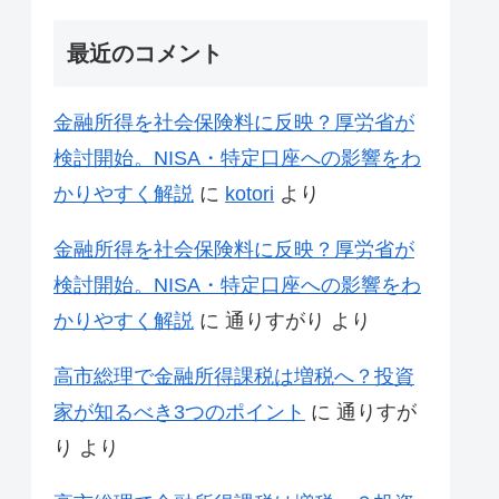
最近のコメント
金融所得を社会保険料に反映？厚労省が
検討開始。NISA・特定口座への影響をわ
かりやすく解説
に
kotori
より
金融所得を社会保険料に反映？厚労省が
検討開始。NISA・特定口座への影響をわ
かりやすく解説
に
通りすがり
より
高市総理で金融所得課税は増税へ？投資
家が知るべき3つのポイント
に
通りすが
り
より