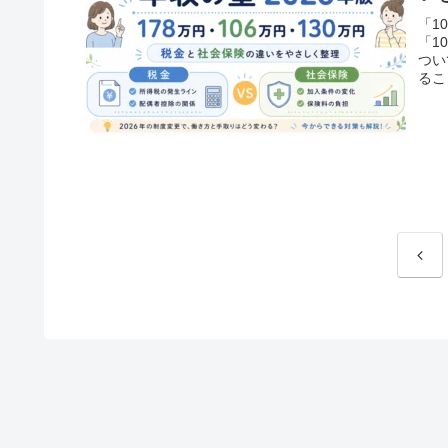
「1
「1
つい
るこ
前
へ