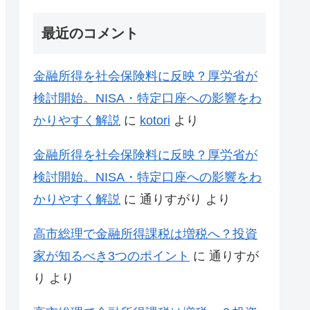
最近のコメント
金融所得を社会保険料に反映？厚労省が
検討開始。NISA・特定口座への影響をわ
かりやすく解説
に
kotori
より
金融所得を社会保険料に反映？厚労省が
検討開始。NISA・特定口座への影響をわ
かりやすく解説
に
通りすがり
より
高市総理で金融所得課税は増税へ？投資
家が知るべき3つのポイント
に
通りすが
り
より