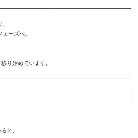
り、
フェーズへ。
に移り始めています。
いると、