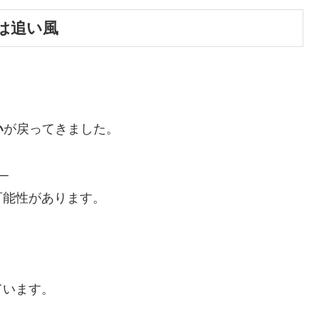
には追い風
い
が戻ってきました。
─
可能性があります。
ています。