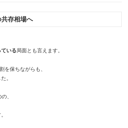
との共存相場へ
っている
局面とも言えます。
役割を保ちながらも、
した。
のの、
す。