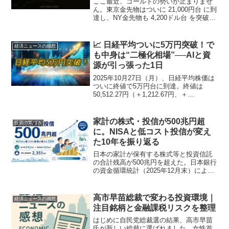
ここ最近、ゴールドの勢いが止まりませ
ん。東京金先物はついに 21,000円台 に到
達し、NY金先物も 4,200ドル台 を突破。
銀やプラチナも連れ高となり、まさに“貴
金属トリプル高”の相場となっています。
NY銀先物：32 → 53ドル台へ急...
📈 日経平均ついに5万円突破！で
経済ニュースの感想
も中身は“二極化相場”──AIと資
源が引っ張った1日
2025年10月27日（月）、日経平均株価は
ついに終値で5万円台に到達。終値は
50,512.27円（＋1,212.67円、＋
2.46％）。節目を明確に突破し、史上初
の「5万円時代」に突入しました。🏆 主
役はAI半導体と非鉄金属上昇をけん引...
家計の株式・投信が500兆円超
投資の気づき
に。NISAと低コスト投信が変え
た10年を振り返る
日本の家計が保有する株式等と投資信託
の合計残高が500兆円を超えた。日本銀行
の資金循環統計（2025年12月末）による
と、株式等342兆円・投資信託165兆円、
合わせて約507兆円に達している。この数
字の背景には、NISAを通じた資金流入
高市早苗総裁で変わる投資環境｜
経済ニュースの感想
の...
注目銘柄と金融課税リスクを整理
はじめに自民党総裁選の結果、高市早苗
氏が新しい総裁に選ばれました。女性首