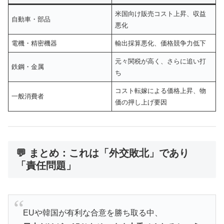
米国向け販売コスト上昇、収益
自動車・部品
悪化
電機・精密機器
輸出採算悪化、価格競争力低下
元々関税が高く、さらに追い打
鉄鋼・金属
ち
コスト転嫁による価格上昇、物
一般消費者
価の押し上げ要因
💬 まとめ：これは「外交敗北」であり
「責任問題」
EUや韓国が有利な合意を勝ち取る中、