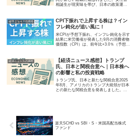
相誕生が現実味を帯び、日本の政策運営
は新たな局面を迎えています。投資家に
とって気になるのは「経済・外交・移民
政策が市場にどう影響するのか」。今回
CPI下振れで上昇する株は？イン
経済ニュースの感想
は具体的な銘柄を交えて考...
フレ鈍化が追い風に！
米CPIが予想下振れ、インフレ鈍化を示す
結果に米労働省が発表した9月の消費者物
価指数（CPI）は、前年比+3.0％（予想
+3.1％）と市場予想を下回り、インフレ
鈍化を示す結果となりました。食料・エ
ネルギーを除くコアCPIも+3.0％（予想
【経済ニュース感想】トランプ
経済ニュースの感想
+...
氏、日本と関税合意へ｜日本株へ
の影響と私の投資戦略
トランプ氏、日本と新たな関税合意2025
年8月、アメリカのトランプ大統領が日本
との新たな関税合意を発表しました。こ
のニュースは、日本の輸出企業を中心に
株式市場へ大きな影響を与える可能性が
あります。この記事では、今回の関税合
意の概要と市場の反...
楽天SCHD vs SBI・S・米国高配当株式
ファンド