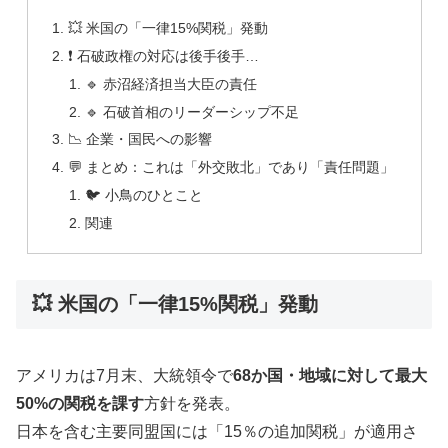
💥 米国の「一律15%関税」発動
❗ 石破政権の対応は後手後手…
🔹 赤沼経済担当大臣の責任
🔹 石破首相のリーダーシップ不足
📉 企業・国民への影響
💬 まとめ：これは「外交敗北」であり「責任問題」
🐦 小鳥のひとこと
関連
💥 米国の「一律15%関税」発動
アメリカは7月末、大統領令で
68か国・地域に対して最大
50%の関税を課す
方針を発表。
日本を含む主要同盟国には「15％の追加関税」が適用さ