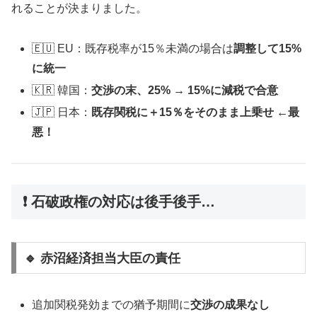
れることが決まりました。
🇪🇺 EU：既存税率が15％未満の場合は
調整して15%
に統一
🇰🇷 韓国：
交渉の末、25% → 15%に減税で合意
🇯🇵 日本：
既存関税に＋15％をそのまま上乗せ ←最
悪！
❗ 石破政権の対応は後手後手…
🔹 赤沼経済担当大臣の責任
追加関税発効までの猶予期間に
交渉の成果なし