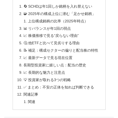
🔄 SCHDは年1回しか銘柄を入れ替えない
🧩 2025年の構成上位に潜む「足かせ銘柄」
上位構成銘柄の比率（2025年時点）
📊 リバランスが年1回の弱点
📈 株価推移で見る“戻らない理由”
🤔 他ETFと比べて見劣りする理由
📝 補足：構成セクターの偏りと配当株の特性
📈 最新データで見る現在位置
長期型投資家に嬉しい点：配当の歴史
📈 長期的な魅力と注意点
💡 投資家が取れる3つの戦略
✅ まとめ：不安の正体を知れば判断できる
関連記事
関連