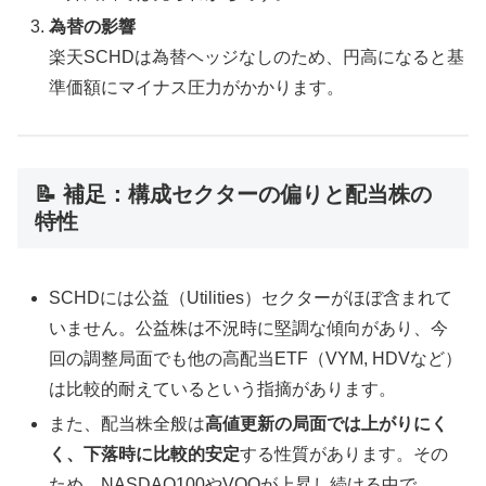
為替の影響
楽天SCHDは為替ヘッジなしのため、円高になると基
準価額にマイナス圧力がかかります。
📝 補足：構成セクターの偏りと配当株の
特性
SCHDには公益（Utilities）セクターがほぼ含まれて
いません。公益株は不況時に堅調な傾向があり、今
回の調整局面でも他の高配当ETF（VYM, HDVなど）
は比較的耐えているという指摘があります。
また、配当株全般は
高値更新の局面では上がりにく
く、下落時に比較的安定
する性質があります。その
ため、NASDAQ100やVOOが上昇し続ける中で