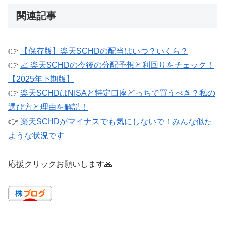
関連記事
👉
【保存版】楽天SCHDの配当はいつ？いくら？
👉
📈 楽天SCHDの今後の分配予想と利回りをチェック！
【2025年下期版】
👉
楽天SCHDはNISAと特定口座どっちで買うべき？私の
選び方と理由を解説！
👉
楽天SCHDがマイナスでも気にしないで！みんな似た
ような状況です
応援クリックお願いします🙏