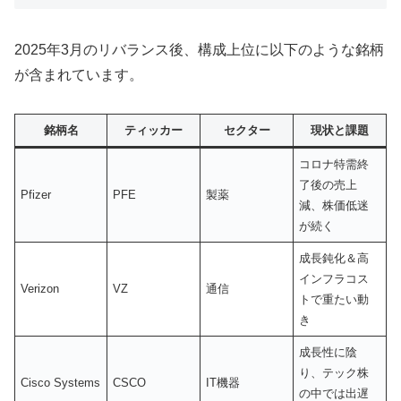
2025年3月のリバランス後、構成上位に以下のような銘柄
が含まれています。
銘柄名
ティッカー
セクター
現状と課題
コロナ特需終
了後の売上
Pfizer
PFE
製薬
減、株価低迷
が続く
成長鈍化＆高
インフラコス
Verizon
VZ
通信
トで重たい動
き
成長性に陰
り、テック株
Cisco Systems
CSCO
IT機器
の中では出遅