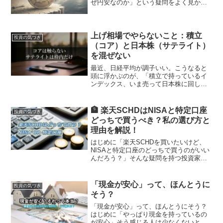
ぜ円安なのか」という疑問をよく見かけ
ます。私自身も、正直なところ「普通は
円高に向かうのでは?」と思っていまし
た。しかし、為替の動きを追い、いろい
ろな解説を見聞きする中...
上げ相場でやらないこと：積立
投資の気づき
（コア）と日本株（サテライト）
を混ぜない
最近、日経平均が調子いい。こうなると
頭に浮かぶのが、「積立で持っているイ
ンデックス、いま売って日本株に回した
ほうが儲かるんじゃないか？」という誘
惑。正直、ちょっとだけ揺れた。でも私
はやらない。というか、やらないと決め
🏦 楽天SCHDはNISAと特定口座
投資の気づき
てる。理由は単純で、コア...
どっちで買うべき？私の選び方と
理由を解説！
はじめに「楽天SCHDを買いたいけど、
NISAと特定口座のどっちで買うのがいい
んだろう？」そんな疑問を持つ投資家は
多いと思います。NISAは非課税のメリッ
トがある一方で枠が限られており、特定
口座は自由度が高いけれど課税対象にな
「現金が安心」って、ほんとうに
投資の気づき
ります。楽天S...
そう？
「現金が安心」って、ほんとうにそう？
はじめに「やっぱり現金を持っているの
が安心」そう感じる人は少なくないと思