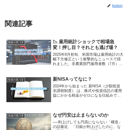
kotori
関連記事
📉 雇用統計ショックで相場急
投資の気づき
変！押し目？それとも逃げ場？
2025年8月初旬、米国市場は雇用統計の大
幅下方修正という衝撃的なニュースで揺
れました。非農業部門雇用者数（7月）：
予想を大幅に下回る+7.3万人過去2か月分
の合計修正幅：▲25.8万人（異例の大き
さ）景気後退リスク浮上 → 米金利急低
新NISAってなに？
投資の気づき
下・...
2024年から始まった 新NISA（少額投資
非課税制度） は、株式や投資信託の運用
益にかかる税金がゼロになる仕組みで
す。旧NISAでは非課税期間が限られてい
ましたが、新NISAは 非課税が恒久化 さ
れ、長期投資に有利な制度になりまし
た。旧N...
なぜ円安は止まらないのか
投資の気づき
──利上げしても円高にならない「構造」
の話最近、「日銀が利上げしたのに、な