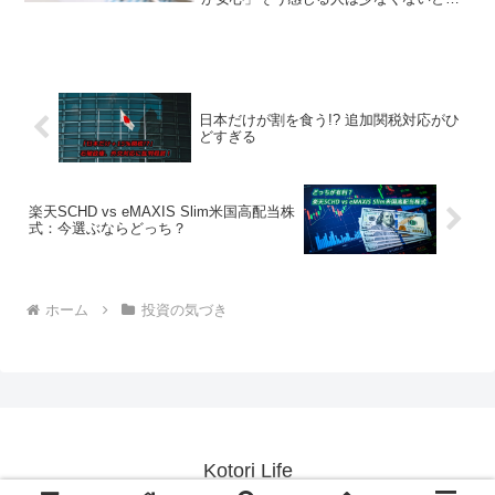
います。いつでも使えるし、値動きで減
ることもない。特に日本では「貯金は美
徳」という価値観が根強く、投資よりも
現金を好む人が多いですよ...
日本だけが割を食う!? 追加関税対応がひ
どすぎる
楽天SCHD vs eMAXIS Slim米国高配当株
式：今選ぶならどっち？
ホーム
投資の気づき
Kotori Life